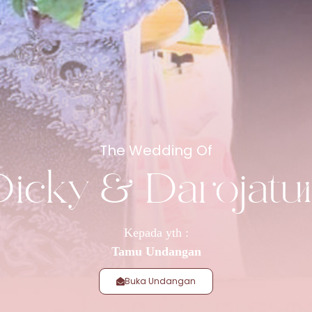
The Wedding Of
Dicky & Darojatu
❄
Kepada yth :
Tamu Undangan
Buka Undangan