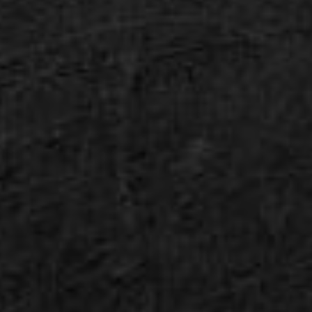
"Ya Allah, maka sucikanlah dia dari dosa-dosa. Tambahkanlah
umurnya, jauhkanlah bala dari badannya dan penyakit dari
tubuhnya. Tambahkanlah kekayaan padanya dan jauhkanlah
kefakiran darinya. Sesungguhnya Engkau Maha Mengetahui,