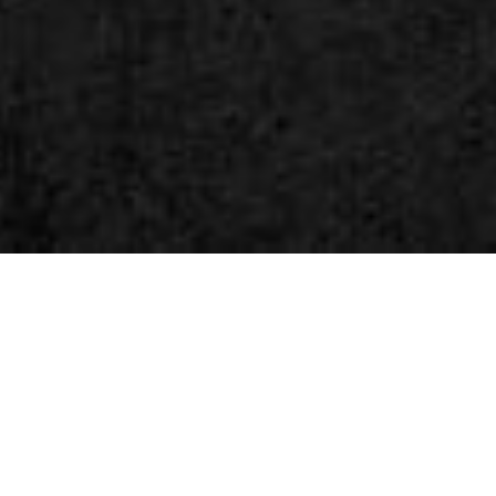
sedangkan kami tidak mengetahui."
Home
Mempelai
Acara
Gift
Rsvp