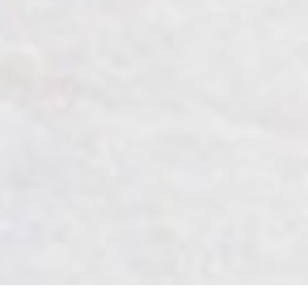
Home
Mempelai
Acara
Galeri
Gift