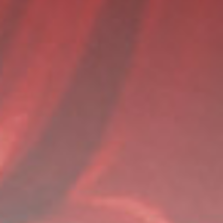
The Wedding of
Tiovani
&
Niko
12 Juli 2025