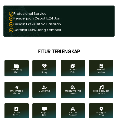
Profesional Service
Pengerjaan Cepat 1x24 Jam
Desain Eksklusif No Pasaran
Garansi 100% Uang Kembali
FITUR TERLENGKAP
Wedding
Love
Galeri
Galeri
Gift
Story
Foto
Video
Unlimited
Custome
Ubah Warna
Free Request
Share
Tamu
Tema
Musik
Buku
Ucapan
Ayat &
Navigasi
Tamu
Doa
Quotes
Peta