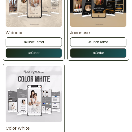
Widodari
Javanese
Lihat Tema
Lihat Tema
Order
Order
Color White