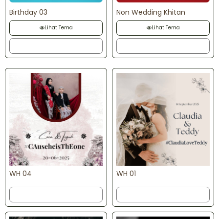
Birthday 03
Non Wedding Khitan
Lihat Tema
Lihat Tema
Order
Order
WH 04
WH 01
Order
Order